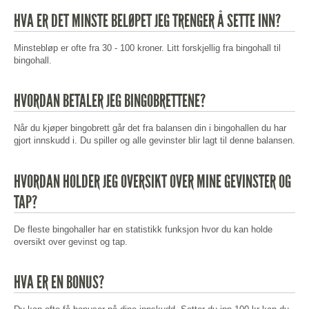
HVA ER DET MINSTE BELØPET JEG TRENGER Å SETTE INN?
Minstebløp er ofte fra 30 - 100 kroner. Litt forskjellig fra bingohall til
bingohall.
HVORDAN BETALER JEG BINGOBRETTENE?
Når du kjøper bingobrett går det fra balansen din i bingohallen du har
gjort innskudd i. Du spiller og alle gevinster blir lagt til denne balansen.
HVORDAN HOLDER JEG OVERSIKT OVER MINE GEVINSTER OG
TAP?
De fleste bingohaller har en statistikk funksjon hvor du kan holde
oversikt over gevinst og tap.
HVA ER EN BONUS?