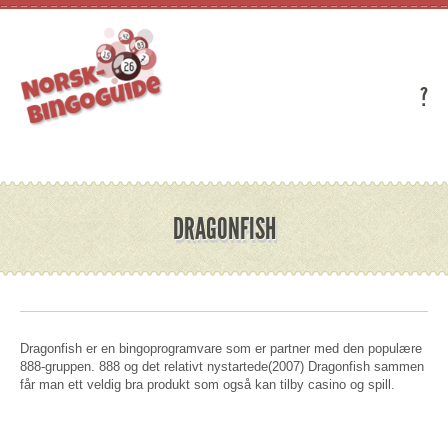
?
DRAGONFISH
Dragonfish er en bingoprogramvare som er partner med den populære
888-gruppen. 888 og det relativt nystartede(2007) Dragonfish sammen
får man ett veldig bra produkt som også kan tilby casino og spill.