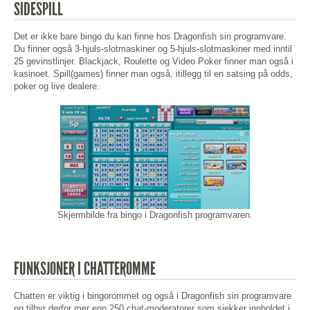
SIDESPILL
Det er ikke bare bingo du kan finne hos Dragonfish sin programvare.
Du finner også 3-hjuls-slotmaskiner og 5-hjuls-slotmaskiner med inntil
25 gevinstlinjer. Blackjack, Roulette og Video Poker finner man også i
kasinoet. Spill(games) finner man også, itillegg til en satsing på odds,
poker og live dealere.
Skjermbilde fra bingo i Dragonfish programvaren.
FUNKSJONER I CHATTEROMME
Chatten er viktig i bingorommet og også i Dragonfish sin programvare
og tilbyr derfor mer enn 250 chat-moderatorer som sjekker innholdet i