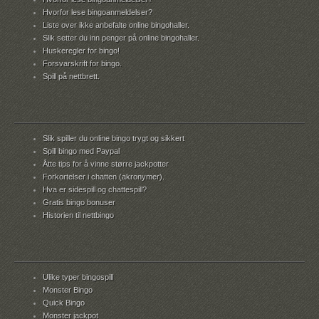
Hvorfor lese bingoanmeldelser?
Liste over ikke anbefalte online bingohaller.
Slik setter du inn penger på online bingohaller.
Huskeregler for bingo!
Forsvarskrift for bingo.
Spill på nettbrett.
Slik spiller du online bingo trygt og sikkert
Spill bingo med Paypal
Åtte tips for å vinne større jackpotter
Forkortelser i chatten (akronymer).
Hva er sidespill og chattespill?
Gratis bingo bonuser
Historien til nettbingo
Ulike typer bingospill
Monster Bingo
Quick Bingo
Monster jackpot