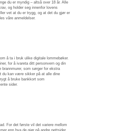
lenge du er myndig – altså over 18 år. Alle
 krav, og holder seg innenfor lovens
ler vet at du er trygg, og at det du gjør er
 les våre anmeldelser.
 som å ta i bruk ulike digitale lommebøker.
er, for å ivareta ditt personvern og din
de brannmurer, som sørger for ekstra
 at du kan være sikker på at alle dine
 trygt å bruke bankkort som
ente sider.
rad. For det første vil det variere mellom
 mer enn hva de gjør på andre nettsider.