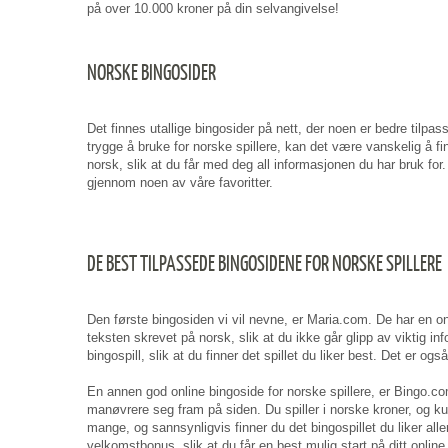
på over 10.000 kroner på din selvangivelse!
NORSKE BINGOSIDER
Det finnes utallige bingosider på nett, der noen er bedre tilpa
trygge å bruke for norske spillere, kan det være vanskelig å fi
norsk, slik at du får med deg all informasjonen du har bruk for. I
gjennom noen av våre favoritter.
DE BEST TILPASSEDE BINGOSIDENE FOR NORSKE SPILLERE
Den første bingosiden vi vil nevne, er Maria.com. De har en onl
teksten skrevet på norsk, slik at du ikke går glipp av viktig inf
bingospill, slik at du finner det spillet du liker best. Det er 
En annen god online bingoside for norske spillere, er Bingo.c
manøvrere seg fram på siden. Du spiller i norske kroner, og k
mange, og sannsynligvis finner du det bingospillet du liker alle
velkomstbonus, slik at du får en best mulig start på ditt online 