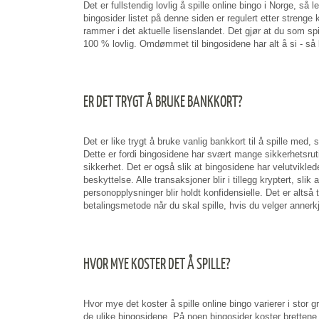
Det er fullstendig lovlig å spille online bingo i Norge, så 
bingosider listet på denne siden er regulert etter strenge
rammer i det aktuelle lisenslandet. Det gjør at du som spil
100 % lovlig. Omdømmet til bingosidene har alt å si - så
ER DET TRYGT Å BRUKE BANKKORT?
Det er like trygt å bruke vanlig bankkort til å spille med,
Dette er fordi bingosidene har svært mange sikkerhetsrutin
sikkerhet. Det er også slik at bingosidene har velutvikle
beskyttelse. Alle transaksjoner blir i tillegg kryptert, slik
personopplysninger blir holdt konfidensielle. Det er altså
betalingsmetode når du skal spille, hvis du velger annerkj
HVOR MYE KOSTER DET Å SPILLE?
Hvor mye det koster å spille online bingo varierer i stor g
de ulike bingosidene. På noen bingosider koster brettene