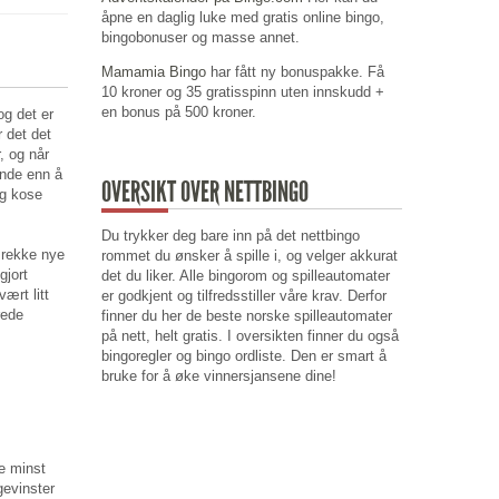
åpne en daglig luke med gratis online bingo,
bingobonuser og masse annet.
Mamamia Bingo
har fått ny bonuspakke. Få
10 kroner og 35 gratisspinn uten innskudd +
en bonus på 500 kroner.
og det er
r det det
, og når
ende enn å
OVERSIKT OVER NETTBINGO
og kose
Du trykker deg bare inn på det nettbingo
 rekke nye
rommet du ønsker å spille i, og velger akkurat
gjort
det du liker. Alle bingorom og spilleautomater
ært litt
er godkjent og tilfredsstiller våre krav. Derfor
rede
finner du her de beste norske spilleautomater
på nett, helt gratis. I oversikten finner du også
bingoregler og bingo ordliste. Den er smart å
bruke for å øke vinnersjansene dine!
ke minst
gevinster