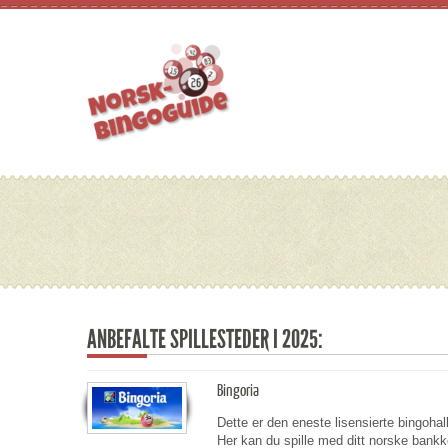
ANBEFALTE SPILLESTEDER I 2025:
Bingoria
Dette er den eneste lisensierte bingohal
Her kan du spille med ditt norske bankk