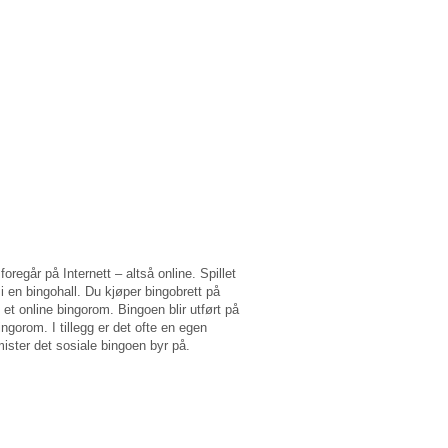
regår på Internett – altså online. Spillet
 en bingohall. Du kjøper bingobrett på
 et online bingorom. Bingoen blir utført på
gorom. I tillegg er det ofte en egen
mister det sosiale bingoen byr på.